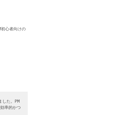
PM初心者向けの 
した。PM
、効率的かつ