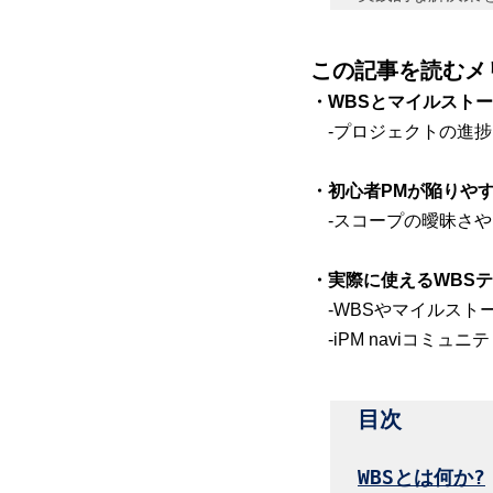
この記事を読むメ
・WBSとマイルスト
　-
プロジェクトの進捗
・初心者PMが陥りや
　-
スコープの曖昧さや
・実際に使えるWBS
　-WBSやマイルス
　-iPM naviコ
目次
WBSとは何か?