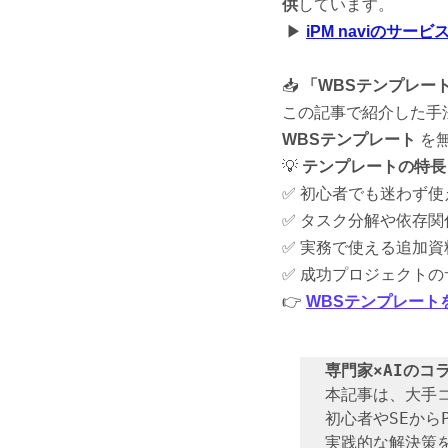
供
しています。
 ▶ 
iPM naviのサー
📥 
「WBSテンプレー
この記事で紹介した手法
WBSテンプレート
 を
💡 
テンプレートの特長
✅ 初心者でも迷わず使
✅ タスク分解や依存
✅ 実務で使える追加資
✅ 成功プロジェクト
👉 
WBSテンプレート
専門家×AIのコ
本記事は、大手
初心者やSEから
実践的な解決策