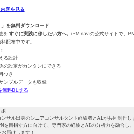
ビス内容を見る
ト」を無料ダウンロード
を 
すぐに実践に移したい方へ。
iPM naviの公式サイトで、
無料配布中です。
：
える設計
関係の設定がカンタンにできる
料つき
のサンプルデータも収録
を無料DLする
ラボ
コンサル出身のシニアコンサルタント経験者とAIが共同制作しま
PMを目指す方に向けて、専門家の経験とAIの分析力を融合し
をお届けします！