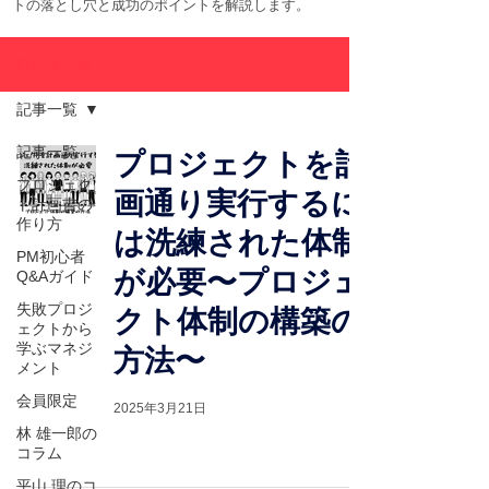
トの落とし穴と成功のポイントを解説します。
ブログまとめ
記事一覧
記事一覧
プロジェクトを計
プロジェク
画通り実行するに
ト計画書の
作り方
は洗練された体制
PM初心者
が必要〜プロジェ
Q&Aガイド
失敗プロジ
クト体制の構築の
ェクトから
学ぶマネジ
方法〜
メント
会員限定
2025年3月21日
林 雄一郎の
コラム
平山 理のコ