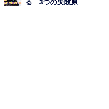
る 3つの失敗原
因と50%のリス
ク！要件定義の罠
と初心者の誤解！
成功を導くプロジ
ェクトマネジメン
トのポイント -リ
ファイン-
2023年7月31日