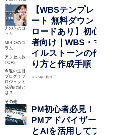
ラム
【WBSテンプレ
MASAのコ
ート 無料ダウン
ラム
えのきのコ
ロードあり】初心
ラム
者向け｜WBS・マ
MIRIOのコ
ラム
イルストーンの作
アクセス数
り方と作成手順
TOP3
今週の注目
ブログ！プ
2025年3月20日
ロジェクト
成功の鍵と
は？
その他
PM初心者必見！
特集
PMアドバイザー
とAIを活用してプ