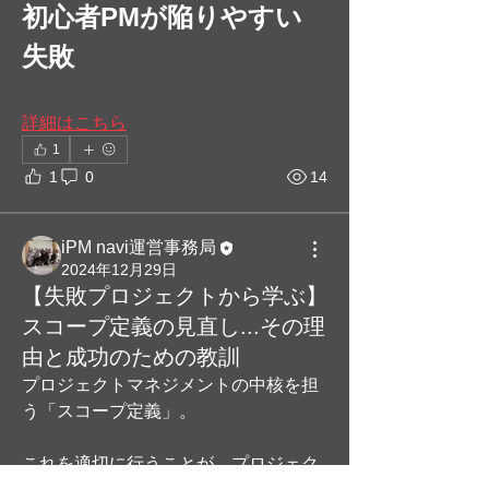
初心者PMが陥りやすい
失敗
詳細はこちら
1
1
0
14
iPM navi運営事務局
2024年12月29日
【失敗プロジェクトから学ぶ】
スコープ定義の見直し...その理
由と成功のための教訓
プロジェクトマネジメントの中核を担
う「スコープ定義」。
グループについて
実際の失敗事例から、リスク管理にお
これを適切に行うことが、プロジェク
ける課題と改善策を学ぶグループで