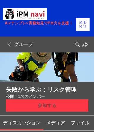
ME
AI×テンプレ×実務知見でPM力を支援！
NU
グループ
失敗から学ぶ：リスク管理
公開
·
1名のメンバー
参加する
ディスカッション
メディア
ファイル