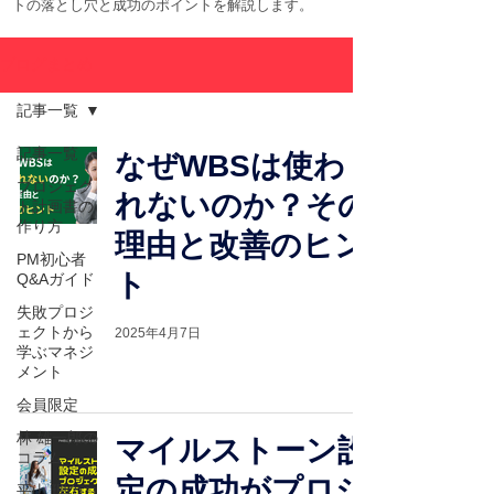
トの落とし穴と成功のポイントを解説します。
ブログまとめ
記事一覧
記事一覧
なぜWBSは使わ
プロジェク
れないのか？その
ト計画書の
作り方
理由と改善のヒン
PM初心者
ト
Q&Aガイド
失敗プロジ
ェクトから
2025年4月7日
学ぶマネジ
メント
会員限定
林 雄一郎の
マイルストーン設
コラム
定の成功がプロジ
平山 理のコ