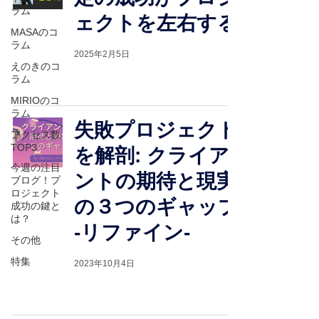
ラム
ェクトを左右する
MASAのコ
ラム
2025年2月5日
えのきのコ
ラム
MIRIOのコ
ラム
失敗プロジェクト
アクセス数
TOP3
を解剖: クライア
今週の注目
ントの期待と現実
ブログ！プ
ロジェクト
の３つのギャップ
成功の鍵と
は？
-リファイン-
その他
特集
2023年10月4日