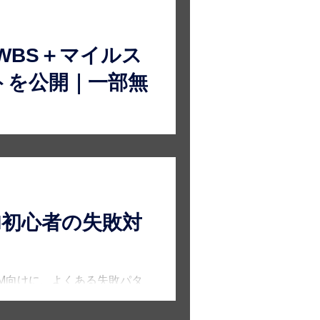
！WBS＋マイルス
トを公開｜一部無
でレビュー可能なWBSが作れ
部無料公開。
M初心者の失敗対
M向けに、よくある失敗パタ
ご案内します。