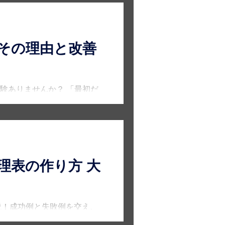
その理由と改善
験ありませんか？ 「最初だ
しまうのか。 本記事では、
にもわかりやすく解説し、現場
理表の作り方 大
説！成功例と失敗例を交え、