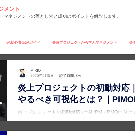
ジメント
トマネジメントの落とし穴と成功のポイントを解説します。
PM初心者Q&Aガイド
失敗プロジェクトから学ぶマネジメント
会
えのきのコラム
MIRIOのコラム
アクセス数TOP3
MIRIO
2025年6月5日
読了時間: 3分
炎上プロジェクトの初動対応
鍵とは？
その他
特集
やるべき可視化とは？｜PIMOK
炎上プロジェクトの初動対応で悩むPM・PMOに向け
チェックリストとAI活用のヒントを紹介します。WB
リングのポイントも網羅。