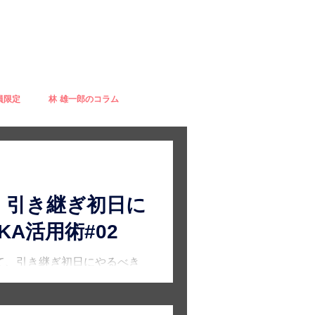
員限定
林 雄一郎のコラム
｜引き継ぎ初日に
A活用術#02
て、引き継ぎ初日にやるべき
Sや課題の可視化、関係者ヒア