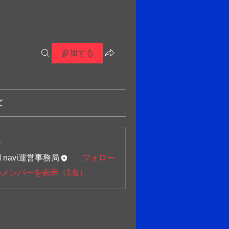
参加する
て
ー
M navi運営事務局
フォロー
のメンバーを表示（1名）