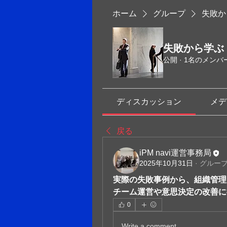
ホーム
グループ
失敗か
失敗から学ぶ
公開
·
1名のメンバ
ディスカッション
メデ
戻る
iPM navi運営事務局
2025年10月31日
·
グルー
実際の失敗事例から、組織管理
チーム運営や意思決定の改善に
0
Write a comment...