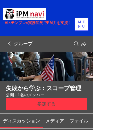
ME
AI×テンプレ×実務知見でPM力を支援！
NU
グループ
失敗から学ぶ：スコープ管理
公開
·
1名のメンバー
参加する
ディスカッション
メディア
ファイル