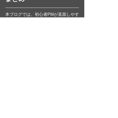
本ブログでは、初心者PMが直面しやす
い課題を具体的な事例を通じて解説
し、その原因と解決策を提示しまし
た。
特に要件定義の曖昧さがプロジェクト
全体に与える影響の大きさが明らかに
なり、要件の具体化が成功への鍵とな
ることが示されました。
主なポイント
要件定義の重要性
要件が曖昧なまま進行すると、プ
ロジェクト全体が迷走するリスク
があるため、初期段階での詳細な
仕様の確立が重要です。