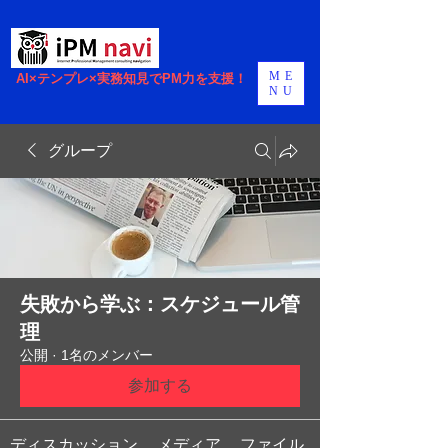
ME
AI×テンプレ×実務知見でPM力を支援！
NU
グループ
失敗から学ぶ：スケジュール管
理
公開
·
1名のメンバー
参加する
ディスカッション
メディア
ファイル