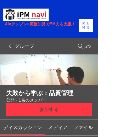
ME
AI×テンプレ×実務知見でPM力を支援！
NU
グループ
失敗から学ぶ：品質管理
公開
·
1名のメンバー
参加する
ディスカッション
メディア
ファイル