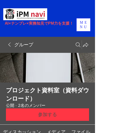
ME
AI×テンプレ×実務知見でPM力を支援！
NU
グループ
プロジェクト資料室（資料ダウ
ンロード）
公開
·
2名のメンバー
参加する
ディスカッション
メディア
ファイル