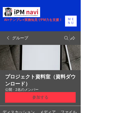
ME
AI×テンプレ×実務知見でPM力を支援！
NU
グループ
プロジェクト資料室（資料ダウ
ンロード）
公開
·
2名のメンバー
参加する
ディスカッション
メディア
ファイル