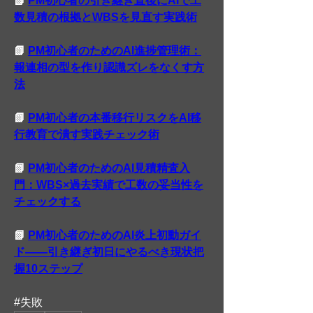
📗 
PM初心者の引き継ぎ直後にAIで工
数見積の根拠とWBSを見直す実践術
📗 
PM初心者のためのAI進捗管理術：
報連相の型を作り認識ズレをなくす方
法
📗 
PM初心者の本番移行リスクをAI移
行教育で潰す実践チェック術
📗 
PM初心者のためのAI見積精査入
門：WBS×過去実績で工数の妥当性を
チェックする
📗 
PM初心者のためのAI炎上初動ガイ
ド――引き継ぎ初日にやるべき現状把
握10ステップ
#失敗