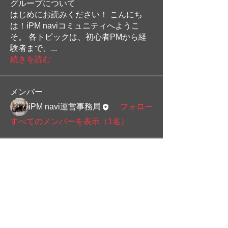
グループについて
はじめにお読みください！ こんにち
は！iPM naviコミュニティへようこ
そ。 各トピックは、初心者PMから経
験者まで、
...
続きを読む
メンバー
iPM navi運営事務局
フォロー
すべてのメンバーを表示（1名）
​関連サイト
iPM navi