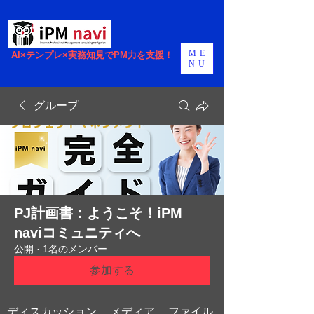
ME
AI×テンプレ×実務知見でPM力を支援！
NU
グループ
PJ計画書：ようこそ！iPM
naviコミュニティへ
公開
·
1名のメンバー
参加する
ディスカッション
メディア
ファイル