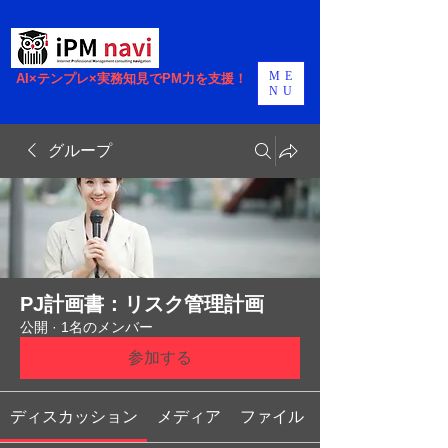
ME
AI×テンプレ×実務知見でPM力を支援！
NU
グループ
PJ計画書：リスク管理計画
公開
·
1名のメンバー
参加する
ディスカッション
メディア
ファイル