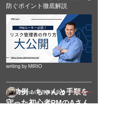
防ぐポイント徹底解説
グループについて
プロジェクト計画書の一部である、リ
スク管理計画の作成を学ぶグループで
す。 想定リスクの特定、影響度の評
価、対策方針の策定
...
続きを読む
writing by MIRIO
メンバー
成功例：ちゃんと手順を
iPM navi運営事務局
フォロー
守った初心者PMのAさん
すべてのメンバーを表示（1名）
の場合
初心者PMのAさんは、初めてのプロジ
ェクトにおいて、この記事で紹介した