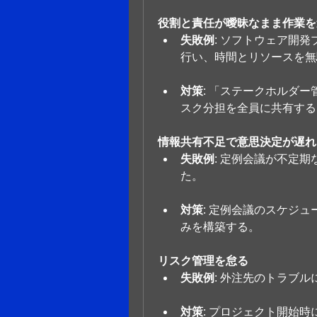
役割と責任が曖昧なまま作業を
失敗例
: ソフトウェア開
行い、時間とリソースを無
対策
: 「ステークホルダ
スク分担を全員に共有する
情報共有不足で意思決定が遅れ
失敗例
: 定例会議が不定
た。
対策
: 定例会議のスケジ
みを構築する。
リスク管理を怠る
失敗例
: 外注先のトラブ
対策
: プロジェクト開始