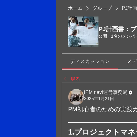
ホーム
グループ
PJ計
PJ計画書：
公開
·
1名のメンバ
ディスカッション
メデ
戻る
iPM navi運営事務局
2025年1月21日
PM初心者のための実践
1.プロジェクトマ