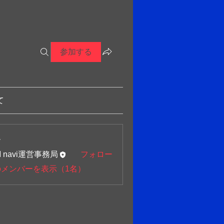
参加する
て
ー
M navi運営事務局
フォロー
のメンバーを表示（1名）