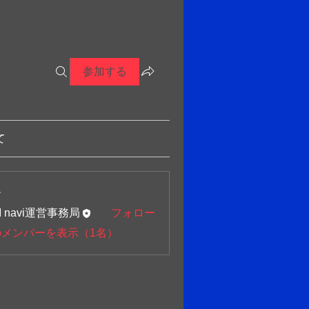
参加する
て
ー
M navi運営事務局
フォロー
のメンバーを表示（1名）