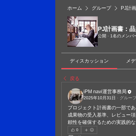
ホーム
グループ
PJ計
PJ計画書：
公開
·
1名のメンバ
ディスカッション
メデ
戻る
iPM navi運営事務局
2025年10月31日
·
グルー
プロジェクト計画書の一部であ
成果物の受入基準、レビュー項
頼性を確保するための実践的な
0