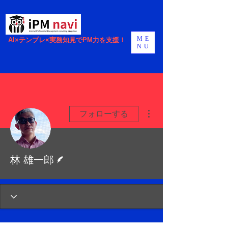
ME
AI×テンプレ×実務知見でPM力を支援！
NU
その他
フォローする
脚本
林 雄一郎