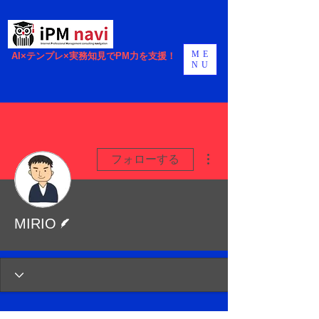
ME
AI×テンプレ×実務知見でPM力を支援！
NU
その他
フォローする
脚本
MIRIO