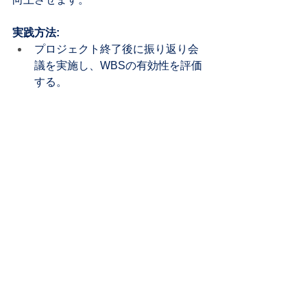
実践方法:
プロジェクト終了後に振り返り会
議を実施し、WBSの有効性を評価
する。
成功した要因や失敗の原因をリス
ト化する。
次回のプロジェクトで改善点を反
映させる。
例:
「前回のプロジェクトでは進捗報告の
頻度が少なかったため、次回は週次報
告を義務化」といった改善策を導入し
ます。