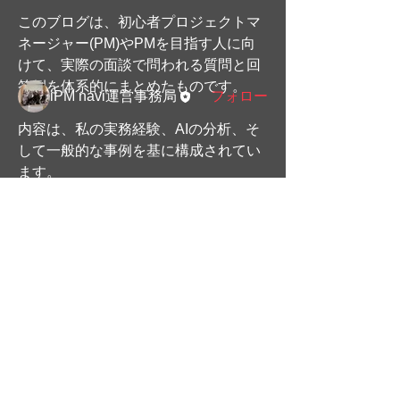
続きを読む
このブログは、初心者プロジェクトマ
ネージャー(PM)やPMを目指す人に向
けて、実際の面談で問われる質問と回
メンバー
答例を体系的にまとめたものです。
iPM navi運営事務局
フォロー
すべてのメンバーを表示（1名）
内容は、私の実務経験、AIの分析、そ
して一般的な事例を基に構成されてい
ます。
さらに、回答を「正しい回答」「少々
間違い」「間違い」「全く間違ってい
る」の4つのレベルで整理しました。
​関連サイト
これにより、初心者が自身の回答の質
iPM navi
を客観的に判断し、面談に向けた効果
動画で見るトラブルプロジェクトの実例
的な準備を行えるようにしています。
​​特典 プロジェク計画の作り方
詳細はこちら
●
プライバシーポリシー
●
お問い合わせ
2