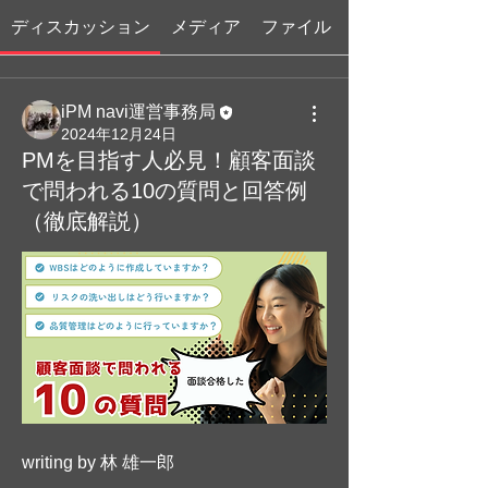
ディスカッション
メディア
ファイル
iPM navi運営事務局
2024年12月24日
PMを目指す人必見！顧客面談
で問われる10の質問と回答例
（徹底解説）
グループについて
顧客面談で問われる質問とその答え
方、プロジェクト管理の基礎スキル、
成功のためのステップやツール活用法
writing by 林 雄一郎
など、実践に役立つ情
...