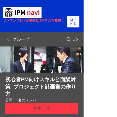
ME
AI×テンプレ×実務知見でPM力を支援！
NU
グループ
初心者PM向けスキルと面談対
策_プロジェクト計画書の作り
方
公開
·
1名のメンバー
参加する