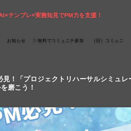
AI×テンプレ×実務知見でPM力を支援！
お知らせ
▷無料でコミュニテ参加
（旧）コミュニテ
M必見！「プロジェクトリハーサルシミュレ
ルを磨こう！