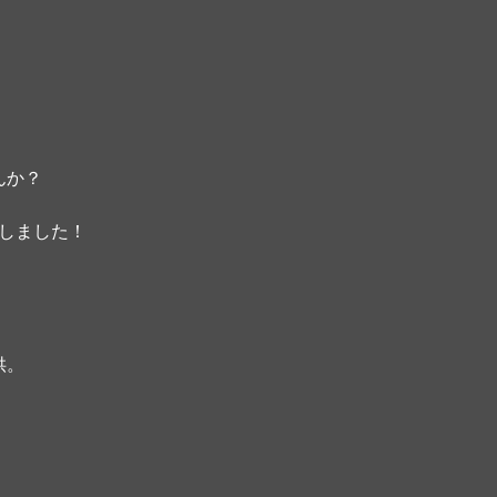
か？  
始しました！
。  