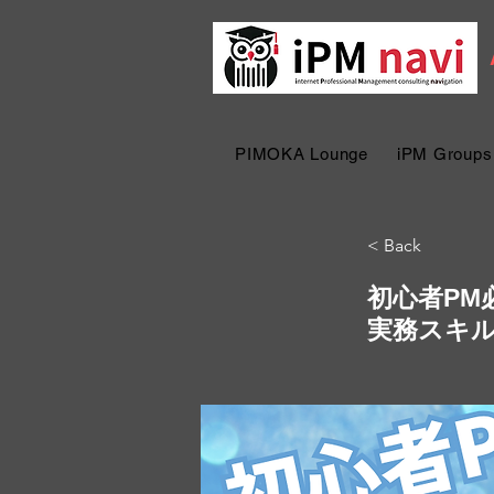
PIMOKA Lounge
iPM Groups
< Back
初心者P
実務スキ