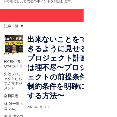
トの落とし穴と成功のポイントを解説します。
ブログまとめ
記事一覧
記事一覧
出来ないことをで
プロジェク
きるように見せる
ト計画書の
作り方
プロジェクト計画
PM初心者
は理不尽〜プロジ
Q&Aガイド
失敗プロジ
ェクトの前提条件
ェクトから
学ぶマネジ
制約条件を明確に
メント
する方法〜
会員限定
林 雄一郎の
2025年3月21日
コラム
平山 理のコ