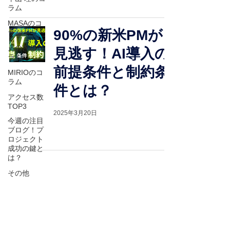
ラム
MASAのコ
90%の新米PMが
ラム
えのきのコ
見逃す！AI導入の
ラム
前提条件と制約条
MIRIOのコ
ラム
件とは？
アクセス数
TOP3
2025年3月20日
今週の注目
ブログ！プ
ロジェクト
成功の鍵と
は？
その他
特集
（無料）プロコンサルへ気軽に質問・相談する