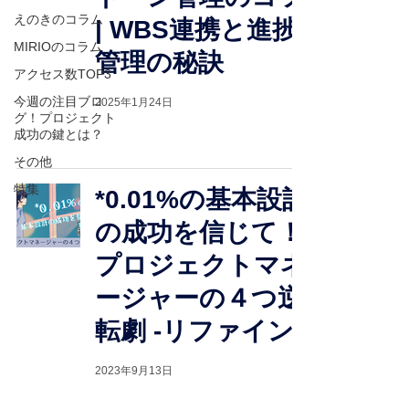
えのきのコラム
| WBS連携と進捗
MIRIOのコラム
管理の秘訣
アクセス数TOP3
今週の注目ブロ
2025年1月24日
グ！プロジェクト
成功の鍵とは？
その他
特集
*0.01%の基本設計
の成功を信じて！
プロジェクトマネ
ージャーの４つ逆
転劇 -リファイン-
2023年9月13日