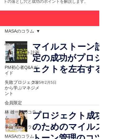
トの落とし穴と成功のポイントを解説します。
ブログまとめ
MASAのコラム
記事一覧
マイルストーン設
プロジェクト計画
定の成功がプロジ
書の作り方
ェクトを左右する
PM初心者Q&Aガ
イド
失敗プロジェクト
2025年2月5日
から学ぶマネジメ
ント
会員限定
林 雄一郎のコラ
プロジェクト成功
ム
のためのマイルス
平山 理のコラム
トーン管理のコツ
MASAのコラム